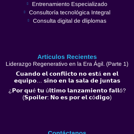
Entrenamiento Especializado
Consultoría tecnológica Integral
Consulta digital de dliplomas
Artículos Recientes
Liderazgo Regenerativo en la Era Ágil. (Parte 1)
𝗖𝘂𝗮𝗻𝗱𝗼 𝗲𝗹 𝗰𝗼𝗻𝗳𝗹𝗶𝗰𝘁𝗼 𝗻𝗼 𝗲𝘀𝘁á 𝗲𝗻 𝗲𝗹
𝗲𝗾𝘂𝗶𝗽𝗼… 𝘀𝗶𝗻𝗼 𝗲𝗻 𝗹𝗮 𝘀𝗮𝗹𝗮 𝗱𝗲 𝗷𝘂𝗻𝘁𝗮𝘀
¿𝗣𝗼𝗿 𝗾𝘂é 𝘁𝘂 ú𝗹𝘁𝗶𝗺𝗼 𝗹𝗮𝗻𝘇𝗮𝗺𝗶𝗲𝗻𝘁𝗼 𝗳𝗮𝗹𝗹ó?
(𝗦𝗽𝗼𝗶𝗹𝗲𝗿: 𝗡𝗼 𝗲𝘀 𝗽𝗼𝗿 𝗲𝗹 𝗰ó𝗱𝗶𝗴𝗼)
Contáctanos