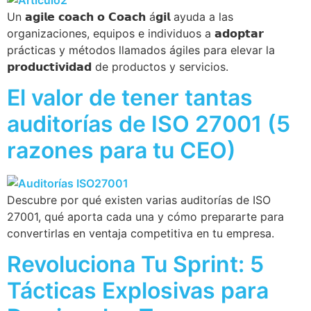
Un 𝗮𝗴𝗶𝗹𝗲 𝗰𝗼𝗮𝗰𝗵 𝗼 𝗖𝗼𝗮𝗰𝗵 á𝗴𝗶𝗹 ayuda a las
organizaciones, equipos e individuos a 𝗮𝗱𝗼𝗽𝘁𝗮𝗿
prácticas y métodos llamados ágiles para elevar la
𝗽𝗿𝗼𝗱𝘂𝗰𝘁𝗶𝘃𝗶𝗱𝗮𝗱 de productos y servicios.
El valor de tener tantas
auditorías de ISO 27001 (5
razones para tu CEO)
Descubre por qué existen varias auditorías de ISO
27001, qué aporta cada una y cómo prepararte para
convertirlas en ventaja competitiva en tu empresa.
Revoluciona Tu Sprint: 5
Tácticas Explosivas para