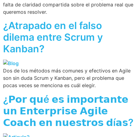
falta de claridad compartida sobre el problema real que
queremos resolver.
¿Atrapado en el falso
dilema entre Scrum y
Kanban?
Dos de los métodos más comunes y efectivos en Agile
son sin duda Scrum y Kanban, pero el problema que
pocas veces se menciona es cuál elegir.
¿𝗣𝗼𝗿 𝗾𝘂é 𝗲𝘀 𝗶𝗺𝗽𝗼𝗿𝘁𝗮𝗻𝘁𝗲
𝘂𝗻 𝗘𝗻𝘁𝗲𝗿𝗽𝗿𝗶𝘀𝗲 𝗔𝗴𝗶𝗹𝗲
𝗖𝗼𝗮𝗰𝗵 𝗲𝗻 𝗻𝘂𝗲𝘀𝘁𝗿𝗼𝘀 𝗱í𝗮𝘀?