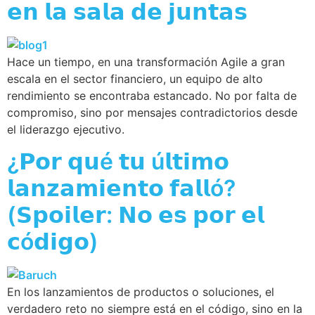
𝗲𝗻 𝗹𝗮 𝘀𝗮𝗹𝗮 𝗱𝗲 𝗷𝘂𝗻𝘁𝗮𝘀
Hace un tiempo, en una transformación Agile a gran
escala en el sector financiero, un equipo de alto
rendimiento se encontraba estancado. No por falta de
compromiso, sino por mensajes contradictorios desde
el liderazgo ejecutivo.
¿𝗣𝗼𝗿 𝗾𝘂é 𝘁𝘂 ú𝗹𝘁𝗶𝗺𝗼
𝗹𝗮𝗻𝘇𝗮𝗺𝗶𝗲𝗻𝘁𝗼 𝗳𝗮𝗹𝗹ó?
(𝗦𝗽𝗼𝗶𝗹𝗲𝗿: 𝗡𝗼 𝗲𝘀 𝗽𝗼𝗿 𝗲𝗹
𝗰ó𝗱𝗶𝗴𝗼)
En los lanzamientos de productos o soluciones, el
verdadero reto no siempre está en el código, sino en la