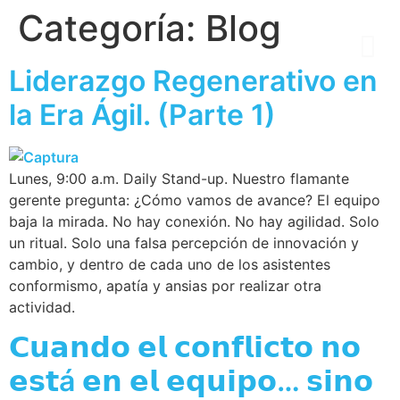
Categoría:
Blog
Liderazgo Regenerativo en
la Era Ágil. (Parte 1)
Lunes, 9:00 a.m. Daily Stand-up. Nuestro flamante
gerente pregunta: ¿Cómo vamos de avance? El equipo
baja la mirada. No hay conexión. No hay agilidad. Solo
un ritual. Solo una falsa percepción de innovación y
cambio, y dentro de cada uno de los asistentes
conformismo, apatía y ansias por realizar otra
actividad.
𝗖𝘂𝗮𝗻𝗱𝗼 𝗲𝗹 𝗰𝗼𝗻𝗳𝗹𝗶𝗰𝘁𝗼 𝗻𝗼
𝗲𝘀𝘁á 𝗲𝗻 𝗲𝗹 𝗲𝗾𝘂𝗶𝗽𝗼… 𝘀𝗶𝗻𝗼