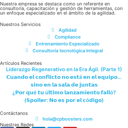
Nuestra empresa se destaca como un referente en
consultoría, capacitación y gestión de herramientas, con
un enfoque especializado en el ámbito de la agilidad.
Nuestros Servicios
Agilidad
Compliance
Entrenamiento Especializado
Consultoría tecnológica Integral
Artículos Recientes
Liderazgo Regenerativo en la Era Ágil. (Parte 1)
𝗖𝘂𝗮𝗻𝗱𝗼 𝗲𝗹 𝗰𝗼𝗻𝗳𝗹𝗶𝗰𝘁𝗼 𝗻𝗼 𝗲𝘀𝘁á 𝗲𝗻 𝗲𝗹 𝗲𝗾𝘂𝗶𝗽𝗼…
𝘀𝗶𝗻𝗼 𝗲𝗻 𝗹𝗮 𝘀𝗮𝗹𝗮 𝗱𝗲 𝗷𝘂𝗻𝘁𝗮𝘀
¿𝗣𝗼𝗿 𝗾𝘂é 𝘁𝘂 ú𝗹𝘁𝗶𝗺𝗼 𝗹𝗮𝗻𝘇𝗮𝗺𝗶𝗲𝗻𝘁𝗼 𝗳𝗮𝗹𝗹ó?
(𝗦𝗽𝗼𝗶𝗹𝗲𝗿: 𝗡𝗼 𝗲𝘀 𝗽𝗼𝗿 𝗲𝗹 𝗰ó𝗱𝗶𝗴𝗼)
Contáctanos
hola@cpboosters.com
Nuestras Redes