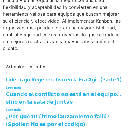
trabajo y un enfoque en la mejora continua. Su
flexibilidad y adaptabilidad lo convierten en una
herramienta valiosa para equipos que buscan mejorar
su eficiencia y efectividad. Al implementar Kanban, las
organizaciones pueden lograr una mayor visibilidad,
control y agilidad en sus proyectos, lo que se traduce
en mejores resultados y una mayor satisfacción del
cliente.
Artículos recientes:
Liderazgo Regenerativo en la Era Ágil. (Parte 1)
Leer más
𝗖𝘂𝗮𝗻𝗱𝗼 𝗲𝗹 𝗰𝗼𝗻𝗳𝗹𝗶𝗰𝘁𝗼 𝗻𝗼 𝗲𝘀𝘁á 𝗲𝗻 𝗲𝗹 𝗲𝗾𝘂𝗶𝗽𝗼…
𝘀𝗶𝗻𝗼 𝗲𝗻 𝗹𝗮 𝘀𝗮𝗹𝗮 𝗱𝗲 𝗷𝘂𝗻𝘁𝗮𝘀
Leer más
¿𝗣𝗼𝗿 𝗾𝘂é 𝘁𝘂 ú𝗹𝘁𝗶𝗺𝗼 𝗹𝗮𝗻𝘇𝗮𝗺𝗶𝗲𝗻𝘁𝗼 𝗳𝗮𝗹𝗹ó?
(𝗦𝗽𝗼𝗶𝗹𝗲𝗿: 𝗡𝗼 𝗲𝘀 𝗽𝗼𝗿 𝗲𝗹 𝗰ó𝗱𝗶𝗴𝗼)